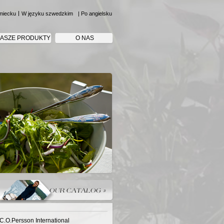
miecku
W języku szwedzkim
| Po angielsku
ASZE PRODUKTY
O NAS
C.O.Persson International