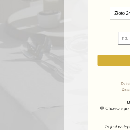
Dzis
Dzis
O
💬 Chcesz sprze
To jest wstęp